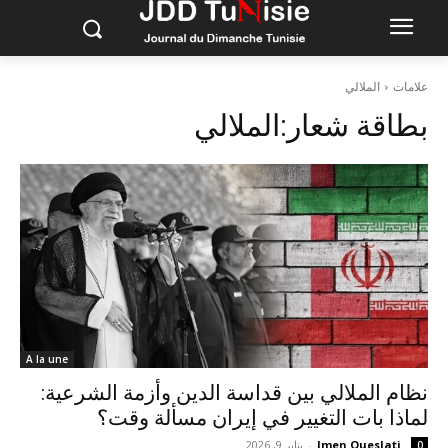
علامات
الملالي
بطاقة شعار:
الملالي
A la une
نظام الملالي بين قداسة الدين وأزمة الشرعية:
لماذا بات التغيير في إيران مسألة وقت؟
Imen Oueslati
-
يناير 9, 2026
0