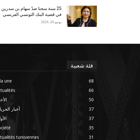
25 سنة سجنا ضدّ سهام بن سدرين
في قضية البنك التونسي الفرنسي
يونيو 26, 2026
فئة شعبية
la une
68
tualités
66
50
الأخب
37
أخبار الحري
37
الأو
ciété
35
tualités tunisiennes
31