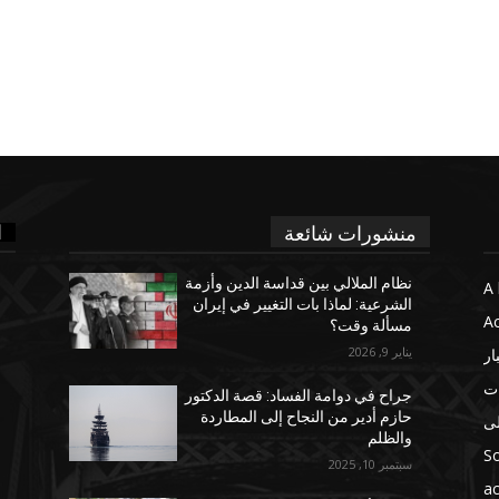
ا
منشورات شائعة
نظام الملالي بين قداسة الدين وأزمة
A 
الشرعية: لماذا بات التغيير في إيران
Ac
مسألة وقت؟
يناير 9, 2026
ار
ات
جراح في دوامة الفساد: قصة الدكتور
حازم أدير من النجاح إلى المطاردة
لى
والظلم
So
سبتمبر 10, 2025
ac