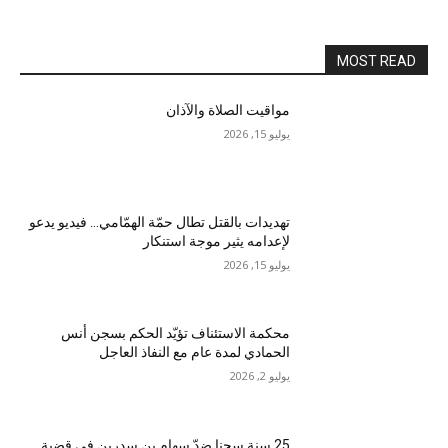
MOST READ
مواقيت الصلاة والآذان
يوليو 15, 2026
تهديدات بالقتل تطال حمّة الهمّامي… فيديو يدعو
لإعدامه يثير موجة استنكار
يوليو 15, 2026
محكمة الاستئناف تؤيّد الحكم بسجن أنس
الحمادي لمدة عام مع النفاذ العاجل
يوليو 2, 2026
25 سنة سجنا ضدّ سهام بن سدرين في قضية