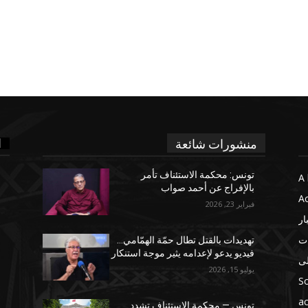
ا
منشورات شائعة
تونس: محكمة الاستئناف تأمر
A 
بالإفراج عن أحمد صواب
Ac
فبراير 23, 2026
ار
ات
تهديدات بالقتل تطال حمّة الهمّامي…
فيديو يدعو لإعدامه يثير موجة استنكار
لى
يوليو 15, 2026
So
ac
تونس — محكمة الاستئناف تشدد