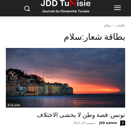
علامات
سلام
بطاقة شعار:
سلام
A la une
تونس: قصة وطن لا يخشى الاختلاف
JDD admin
-
سبتمبر 24, 2025
0