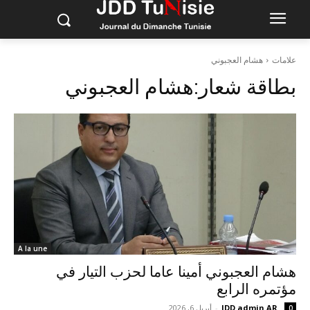
علامات
هشام العجبوني
بطاقة شعار:
هشام العجبوني
A la une
هشام العجبوني أمينا عاما لحزب التيار في
مؤتمره الرابع
JDD admin AR
-
أبريل 6, 2026
0