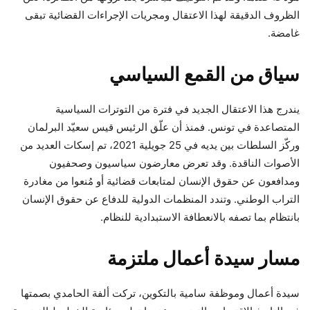
الظروف الدقيقة لهذا الاعتقال ومجريات الإجراءات القضائية تبقى
غامضة.
سياق من القمع السياسي
يندرج هذا الاعتقال الجديد في فترة من التوترات السياسية
المتصاعدة في تونس. فمنذ أن علّق الرئيس قيس سعيّد البرلمان
وركّز السلطات بين يديه في 25 جويلية 2021، تم إسكات العديد من
الأصوات الناقدة. وقد تعرض معارضون سياسيون وصحفيون
ومدافعون عن حقوق الإنسان لمتابعات قضائية أو مُنعوا من مغادرة
التراب الوطني. وتندد المنظمات الدولية للدفاع عن حقوق الإنسان
بانتظام بما تصفه بالانعطافة الاستبدادية للنظام.
مسار سيدة أعمال ملتزمة
سيدة أعمال وموظفة سامية بالتكوين، تركت ألفة الحامدي بصمتها