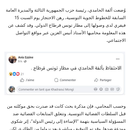
وُضعت ألفة الحامدي، رئيسة حزب الجمهورية الثالثة والمديرة العامة
السابقة للخطوط الجوية التونسية، رهن الاحتجاز يوم السبت 15
فيفري لدى وصولها إلى مطار تونس قرطاج الدولي. وقد كشف عن
هذه المعلومة محاميها الأستاذ أنيس العزين عبر مواقع التواصل
الاجتماعي.
وحسب المحامي، فإن مذكرة بحث كانت قد صدرت بحق موكلته من
قبل السلطات القضائية التونسية. وتتعلق المتابعات القضائية ضد
المسؤولة السياسية بتهمة “الإساءة إلى رئيس الدولة”، إثر شكوى
مودعة ضدها. وقد تم التوقيف مباشرة بعد نزولها من الطائرة، لكن