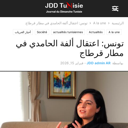
الرئيسية
A la une
تونس: اعتقال ألفة الحامدي في مطار قرطاج
A la une
Actualités
actualités tunisiennes
Société
أخبار الحريات
الأخبار
الأولى
تونس: اعتقال ألفة الحامدي في
مطار قرطاج
بواسطة
JDD admin AR
-
فبراير 15, 2026