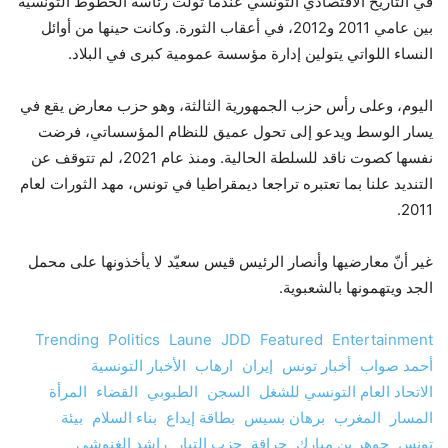
في التاريخ الاقتصادي التونسي عندما تولت رئاسة الخطوط التونسية
بين عامي 2011 و2012، في أعقاب الثورة. وكانت حينها من أوائل
النساء اللواتي يتولين إدارة مؤسسة عمومية كبرى في البلاد.
اليوم، وعلى رأس حزب الجمهورية الثالثة، وهو حزب معارض يقع في
يسار الوسط ويدعو إلى تحول عميق للنظام المؤسساتي، فرضت
نفسها كصوت ناقد للسلطة الحالية. ومنذ عام 2021، لم تتوقف عن
التنديد علنا بما تعتبره تراجعا ديمقراطيا في تونس، مهد الثورات لعام
2011.
غير أنّ معارضيها وأنصار الرئيس قيس سعيّد لا يأخذونها على محمل
الجد ويتهمونها بالشعبوية.
Trending
Politics
Laune
JDD
Featured
Entertainment
أحمد صواب
أخبار تونس
إيران
ارهاب
الأخبار التونسية
الاتحاد العام التونسي للشغل
السجن
الطبوبي
القضاء
المرأة
المسار
المغرب
برهان بسيس
بطاقة إيداع
بناء السلام
بيئة
تونس
جوهر بن مبارك
حراقة
حزب التيار
راشد الغنوشي