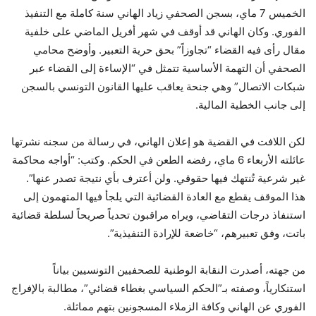
الخميس 7 ماي، بسجن الصحفي زياد الهاني سنة كاملة مع التنفيذ
الفوري. وكان الهاني قد أوقف في شهر أفريل الماضي على خلفية
مقال رأى فيه القضاء “تجاوزاً” بحق حرية التعبير. وأوضح محامي
الصحفي أن التهمة الأساسية تتمثل في “الإساءة إلى القضاء عبر
شبكات الاتصال” وهي جنحة يعاقب عليها القانون التونسي بالسجن
إلى جانب الخطية المالية.
لكن اللافت في القضية هو إعلان الهاني، في رسالة من سجنه نشرتها
عائلته الأربعاء 6 ماي، رفضه الطعن في الحكم. وكتب: “أواجه محاكمة
غير شرعية تُنتهك فيها حقوقي. ولن أعترف بأي نتيجة تصدر عنها”.
هذا الموقف يقطع مع العادة القضائية التي يلجأ فيها المتهمون إلى
استنفاذ درجات التقاضي، ويراه مراقبون تحدياً صريحاً لسلطة قضائية
باتت، وفق تعبيرهم، “خاضعة للإرادة التنفيذية”.
من جهته، أصدرت النقابة الوطنية للصحفيين التونسيين بياناً
استنكارياً، وصفته بـ”الحكم السياسي بغطاء قضائي”، مطالبة بالإفراج
الفوري عن الهاني وكافة الزملاء المسجونين بتهم مماثلة.