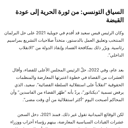
السياق التونسي: من ثورة الحرية إلى عودة
القبضة
وكان الرئيس قيس سعيد قد أقدم في جويلية 2021 على حل البرلمان
المنتخب وتعليق العمل بالدستور، متخذاً صلاحيات التشريع بمراسيم
رئاسية. وبرّر ذلك بمكافحة الفساد وإنقاذ الدولة من “الانقلاب
الداخلي”.
بعد عام، وفي 2022، حلّ الرئيس المجلس الأعلى للقضاء، وأقال
العشرات من القضاة في خطوة اعتبرتها المعارضة والمنظمات
الحقوقية “انقلاباً على استقلالية السلطة القضائية”. سعيد، الذي
يرفض تسمية “ديكتاتور”، يردّ بأنه “طهّر القضاء من الفاسدين” وأن
المحاكم أصبحت اليوم “أكثر استقلالية من أي وقت مضى”.
لكن الوقائع الميدانية تقول غير ذلك. فمنذ 2021، دخل السجن
عشرات القيادات السياسية المعارضة، بينهم رؤساء أحزاب ووزراء