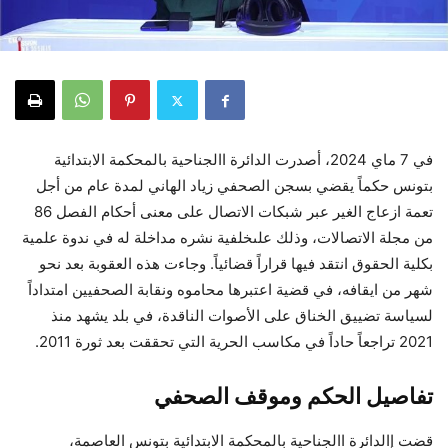
في 7 ماي 2024، أصدرت الدائرة االجناحية بالمحكمة الابتدائية
بتونس حكماً يقضي بسجن الصحفي زياد الهاني لمدة عام من أجل
تعمة ازعاج الغير عبر شبكات الاتصال على معنى أحكام الفصل 86
من مجلة الاتصالات، وذلك علىخلفية نشره مداخلة له في ندوة علمية
بكلية الحقوق انتقد فيها قراراً قضائياً. وجاءت هذه العقوبة بعد نحو
شهر من ايقافه، في قضية اعتبرها محاموه ونقابة الصحفيين امتداداً
لسياسة تضييق الخناق على الأصوات الناقدة، في بلد يشهد منذ
2021 تراجعاً حاداً في مكاسب الحرية التي تحققت بعد ثورة 2011.
تفاصيل الحكم وموقف الصحفي
قضت إالدائرة االجناحية بالمحكمة الابتدائية بتونس العاصمة،