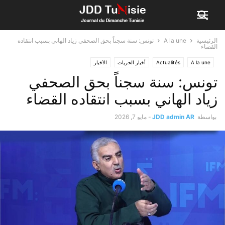
الرئيسية
A la une
تونس: سنة سجناً بحق الصحفي زياد الهاني بسبب انتقاده
القضاء
A la une
Actualités
أخبار الحريات
الأخبار
تونس: سنة سجناً بحق الصحفي
زياد الهاني بسبب انتقاده القضاء
بواسطة
JDD admin AR
-
مايو 7, 2026