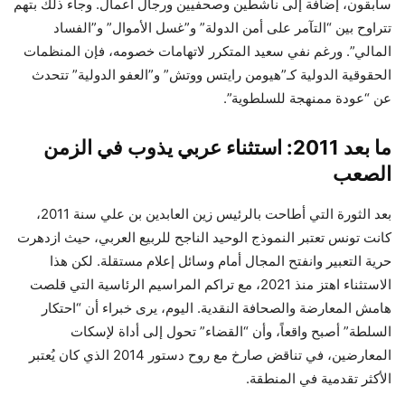
سابقون، إضافة إلى ناشطين وصحفيين ورجال أعمال. وجاء ذلك بتهم
تتراوح بين “التآمر على أمن الدولة” و”غسل الأموال” و”الفساد
المالي”. ورغم نفي سعيد المتكرر لاتهامات خصومه، فإن المنظمات
الحقوقية الدولية كـ”هيومن رايتس ووتش” و”العفو الدولية” تتحدث
عن “عودة ممنهجة للسلطوية”.
ما بعد 2011: استثناء عربي يذوب في الزمن
الصعب
بعد الثورة التي أطاحت بالرئيس زين العابدين بن علي سنة 2011،
كانت تونس تعتبر النموذج الوحيد الناجح للربيع العربي، حيث ازدهرت
حرية التعبير وانفتح المجال أمام وسائل إعلام مستقلة. لكن هذا
الاستثناء اهتز منذ 2021، مع تراكم المراسيم الرئاسية التي قلصت
هامش المعارضة والصحافة النقدية. اليوم، يرى خبراء أن “احتكار
السلطة” أصبح واقعاً، وأن “القضاء” تحول إلى أداة لإسكات
المعارضين، في تناقض صارخ مع روح دستور 2014 الذي كان يُعتبر
الأكثر تقدمية في المنطقة.