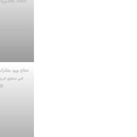
2026. (الصورة/أسوشيتد برس)
حجاج يهود يشاركو
(ا