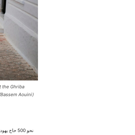
t the Ghriba
o/Bassem Aouini)
نحو 500 حا