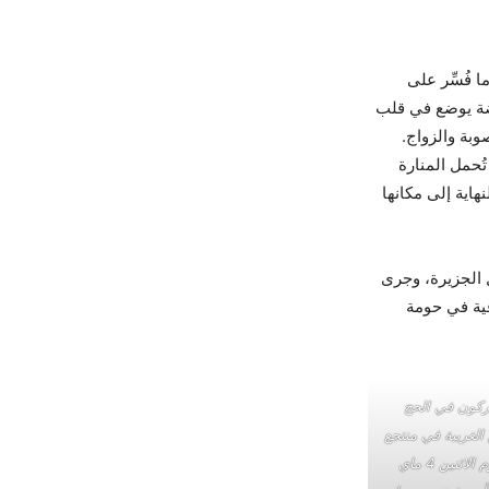
ودة موكب “المنارة” للمرة الأولى منذ هجوم 2023، وهو ما فُسِّر على
ضة يوضع في قلب
بة والزواج.
ُحمل المنارة
هاية إلى مكانها
 الجزيرة، وجرى
ية في حومة
ركون في الحج
لغريبة في منتجع
جربة، تونس، يوم الاثنين 4 ماي