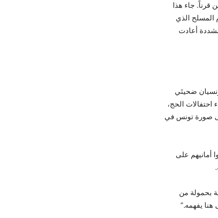
قرناً. جاء هذا
وم المسلح الذي
 أمنية مشددة أعادت
نسيان ضحيتَي
انتهاء احتفالات الحج،
على صورة تونس في
ا أمانيهم على
 الذي غاب عام 2024 وعاد هذه السنة بحمولة من
هنا يفهمه.”