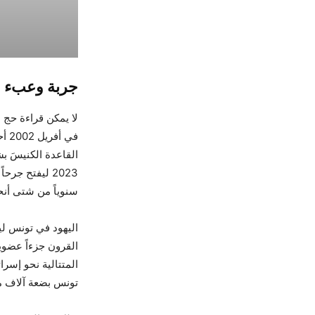
جربة وعبء ا
لا يمكن قراءة حج 
في 
القاعدة الكنيسَ ب
2023 ليفتح جر
سنوياً من شتى أنحا
اليهود في تونس لي
القرون جزءاً عضو
المتتالية نحو إسرا
تونس بضعة آلاف م