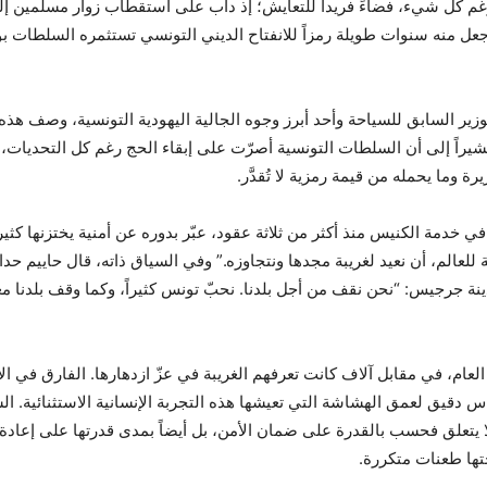
غم كل شيء، فضاءً فريداً للتعايش؛ إذ دأب على استقطاب زوار مسلمين إ
عل منه سنوات طويلة رمزاً للانفتاح الديني التونسي تستثمره السلطات بو
زير السابق للسياحة وأحد أبرز وجوه الجالية اليهودية التونسية، وصف هذه ا
شيراً إلى أن السلطات التونسية أصرّت على إبقاء الحج رغم كل التحديات، ل
ة وما يحمله من قيمة رمزية لا تُقدَّر.
في خدمة الكنيس منذ أكثر من ثلاثة عقود، عبّر بدوره عن أمنية يختزنها كثير
عالم، أن نعيد لغريبة مجدها ونتجاوزه.” وفي السياق ذاته، قال حاييم حدا
نة جرجيس: “نحن نقف من أجل بلدنا. نحبّ تونس كثيراً، وكما وقف بلدنا 
لعام، في مقابل آلاف كانت تعرفهم الغريبة في عزّ ازدهارها. الفارق في ا
س دقيق لعمق الهشاشة التي تعيشها هذه التجربة الإنسانية الاستثنائية. ا
 يتعلق فحسب بالقدرة على ضمان الأمن، بل أيضاً بمدى قدرتها على إعادة ب
تها طعنات متكررة.