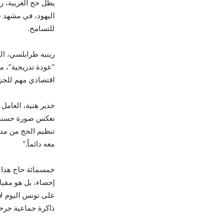
يظل حج الغريبة، ر
اليهود، في مشهد ج
للتسامح.
رينيه طرابلسي، الو
“عودة تدريجية”، م
اقتصادي مهم للجزير
خذير هنية، العامل 
نعكس صورة حسنة لل
تنظيم الحج من مدي
معه دائماً.”
خمسمائة حاج هذا ا
إحصاء، بل هو مقيا
على تونس اليوم لا
ذاكرة جماعية جرح