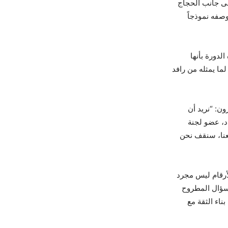
لى جانب الحجاج
صفه نموذجاً
لدورة بأنها
ما يمثله من رافد
ون: “نريد أن
د، عضو لجنة
معنا، سنقف نحن
لأرقام ليس مجرد
لسؤال المطروح
ناء الثقة مع