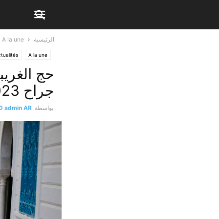
الرئيسية
A la une
tualités
A la une
حج الغريب
جراح 2023
بواسطة
D admin AR