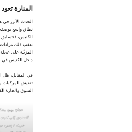
المنارة تعود 
نطاق واسع بوصفه 
الكنيس، فتتسابق 
تعقب ذلك مزادات ر
المزيَّنة على عجلة
داخل الكنيس في خت
في المقابل، ظل ا
تفتيش المركبات و
السوق والحارة الكبي
حجاج يهود يشا
السنوي إلى كنيس 