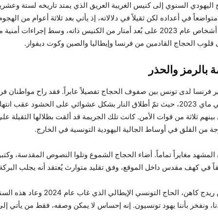
اليهودي السنوي إلى كنيس الغريبة العريق الذي يمتد تاريخه لستة وعشرين 
تواضعاً في أعداده لكن ثقيلاً في دلالاته، إذ يأتي بعد ثلاثة أعوام من الهج
أودى بحياة خمسة أشخاص عام 2023 على بُعد أمتار من الكنيس ذاته، وسط إجراءات
 قلوب الحجاج القادمين من فرنسا وإيطاليا والصين وكوت ديفوار.
 بالرمز والحذر
فرنسا لدى تونس بين صفوف الحجاج تفصيلاً عابراً. فقد راح مواطنان فر
الهجوم الإرهابي في ماي 2023، حيث تمّ أطلاق النار بشكل عشوائي على الحشود عقب 
 بينهم ثلاثة من قوات الأمن. كانت تلك الجريمة قد ألقت بظلالها الثقيلة 
جة من القلق في أوساط الجالية اليهودية التونسية في الخارج.
لمشهد مغايراً تماماً. أضاء الحجاج الشموع وتلوا النصوص المقدسة، وكتبو
ً في كهف مقدس داخل الموقع، وفق تقليد متوارث يُعتقد أنه يجلب البركة.
ومن بين الحاضرين ريدج كاهن، الحاج التونسي الإيطالي
ا، ونفخر بأننا يهود تونسيون. إنه إحساس لا يمكن وصفه، فقط من يأتي إلى 