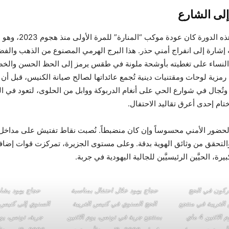
إلى الشارع
الحدث الأبرز في هذه الدورة كان ع
إشارة إلى انفراج أمني حذر. هذا البرج الهرمي المصنوع من الذهب والف
النساء على تغطيته بأوشحة ملونة في طقس يرمز إلى الحظ الحسن والخصو
مزية لوحات ومقتنيات دينية تُجمع عائداتها لصالح صيانة الكنيس، قبل أن ت
 وتُجال في شوارع الحي على أنغام الدربوكة ووابل من الحلوى، لتعود في الن
ام إحدى أعرق تقاليد الاحتفال.
لحضور الأمني محسوساً وإن كان منضبطاً. نُصبت نقاط تفتيش على مداخل
التحقق من وثائق الهوية بدقة. وعلى مستوى الجزيرة، تمركزت قوات إضاف
رة، الحيَّين الرئيسيَّين للجالية اليهودية في جربة.
ركون في الحج
حجاج يهود خلال احتفال بمناسبة
حجاج يهود يشا
الغريبة في منتجع
الحج السنوي في كنيس الغريبة
السنوي إلى كنيس ا
جربة، تونس، يوم الاثنين 4 ماي
بمنتجع جربة في تونس، يوم الاثنين