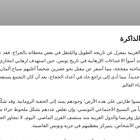
لذاكرة
الغريبة بمعزل عن تاريخه الطويل والمُثقل في بعض محطاته بالجراح. فقد 
أفريل 2002 أحد أسوأ الاعتداءات الإرهابية في تاريخ تونس، حين استهدف ارهابي انتحار
شاحنة مفخخة، مما أسفر عن مقتل نحو عشرين شخصاً أغلبهم سياح ألمان.
حاً جديداً، مما أدى إلى تراجع حاد في أعداد الحجاج، بعد أن كان التجمع يست
ء العالم.
سوا طارئين على هذه الأرض؛ وجودهم يمتد إلى الحقبة الرومانية. وقد شكّ
ياً من النسيج الاجتماعي التونسي، وإن تقلص عددهم بشكل ملحوظ جراء م
ئيل وفرنسا والدول الغربية منذ منتصف القرن الماضي. اليوم، لا تتجاوز الجا
ن الأشخاص، يتمركز معظمهم في جربة وتونس العاصمة.