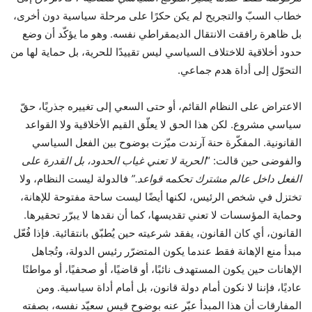
خطاب السبّ والتجريح لم يكن حكرًا على مرحلة سياسية دون أخرى،
بل ظاهرة رافقت الانتقال الديمقراطي نفسه. وهو ما يؤكّد أن وضع
حدود أخلاقية للاختلاف السياسي ليس تقييدًا للحرية، بل حماية لها من
التحوّل إلى أداة هدم جماعي.
الاعتراض على النظام القائم، أو حتى السعي إلى تغييره جذريًا، حقّ
سياسي مشروع. لكن هذا الحق لا يعلّق القيم الأخلاقية ولا القواعد
القانونية. المفكّرة حنة آرندت ميّزت بوضوح بين الفعل السياسي
والفوضى حين قالت: “
الحرية لا تعني غياب الحدود، بل القدرة على
الفعل داخل عالم مشترك تحكمه قواعد
.”
فالدولة ليست النظام، ولا
تختزل في شخص الرئيس، لكنها أيضًا ليست ساحة مفتوحة للإهانة،
وحماية المؤسسات لا تعني تقديسها، كما أن نقدها لا يبرّر تحقيرها.
القانون، أي كان القانون، يفقد شرعيته حين يُطبّق بانتقائية. فإذا فُعّل
مبدأ منع الإهانة فقط عندما يكون المتضرّر رئيس الدولة، وتُجاهل
الإهانات حين يكون المستهدف نائبًا، أو قاضيًا، أو صحفيًا، أو مواطنًا
عاديًا، فإننا لا نكون أمام دولة قانون، بل أمام أداة سياسية. ومن
المفارقات أن هذا المبدأ عبّر عنه بوضوح قيس سعيّد نفسه، بصفته