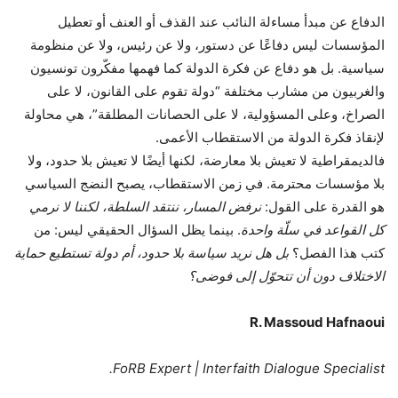
الدفاع عن مبدأ مساءلة النائب عند القذف أو العنف أو تعطيل
المؤسسات ليس دفاعًا عن دستور، ولا عن رئيس، ولا عن منظومة
سياسية. بل هو دفاع عن فكرة الدولة كما فهمها مفكّرون تونسيون
والغربيون من مشارب مختلفة “دولة تقوم على القانون، لا على
الصراخ، وعلى المسؤولية، لا على الحصانات المطلقة”، هي محاولة
لإنقاذ فكرة الدولة من الاستقطاب الأعمى.
فالديمقراطية لا تعيش بلا معارضة، لكنها أيضًا لا تعيش بلا حدود، ولا
بلا مؤسسات محترمة. في زمن الاستقطاب، يصبح النضج السياسي
هو القدرة على القول:
نرفض المسار، ننتقد السلطة، لكننا لا نرمي
كل القواعد في سلّة واحدة
. بينما يظل السؤال الحقيقي ليس: من
كتب هذا الفصل؟
بل
هل نريد سياسة بلا حدود، أم دولة تستطيع حماية
الاختلاف دون أن تتحوّل إلى فوضى؟
R. Massoud Hafnaoui
FoRB Expert | Interfaith Dialogue Specialist.