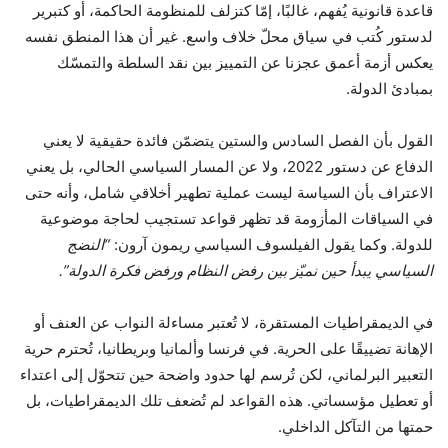
قاعدة قانونية يُفهم، غالبًا، إمّا كتزلف للمنظومة الحاكمة، أو كتبرير
لدستور كُتب في سياق محلّ خلاف واسع. غير أن هذا المنطق نفسه
يعكس أزمة أعمق عجزنا عن التمييز بين نقد السلطة والتمسّك
بمبادئ الدولة.
القول بأن الفصل السادس والستين يتضمّن فائدة حقيقية لا يعني
الدفاع عن دستور 2022، ولا عن المسار السياسي الحالي، بل يعني
الاعتراف بأن السياسة ليست عملية تطهير أخلاقي شامل، وأنه حتى
في السياقات المأزومة قد تظهر قواعد تستجيب لحاجة موضوعية
للدولة. وكما يقول الفيلسوف السياسي ريمون آرون:
“النضج
السياسي يبدأ حين نميّز بين رفض النظام ورفض فكرة الدولة”.
في الديمقراطيات المستقرة، لا تُعتبر مساءلة النواب عن العنف أو
الإهانة تضييقًا على الحرية. في فرنسا وألمانيا وبريطانيا، تُحترم حرية
التعبير البرلماني، لكن تُرسم لها حدود واضحة حين تتحوّل إلى اعتداء
أو تعطيل مؤسساتي. هذه القواعد لم تُضعف تلك الديمقراطيات، بل
حمتها من التآكل الداخلي.