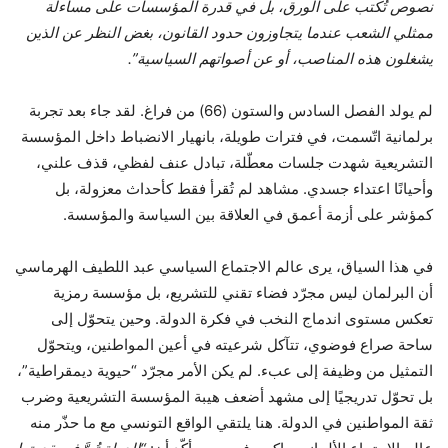
نصوص تُكتب على الورق، بل في قدرة المؤسسات على مساءلة
ممثلي الشعب عندما يتجاوزون حدود القانون، بغض النظر عن الذين
يشغلون هذه المناصب، أو عن أصواتهم السياسية”
.
لم يولد الفصل السادس والستون (66) من فراغ. لقد جاء بعد تجربة
برلمانية اتّسمت، في فترات طويلة، بانهيار الانضباط داخل المؤسسة
التشريعية شهدت جلسات معطّلة، تبادل عنف لفظي، قذف علني،
وأحيانًا اعتداء جسدي. مشاهد لم تُقرأ فقط كأحداث معزولة، بل
كمؤشر على أزمة أعمق في العلاقة بين السياسة والمؤسسة.
في هذا السياق، يرى عالم الاجتماع السياسي عبد اللطيف الهرماسي
أن البرلمان ليس مجرّد فضاء تقني للتشريع، بل مؤسسة رمزية
تعكس مستوى اندماج النخب في فكرة الدولة. وحين يتحوّل إلى
ساحة صراع فوضوي، تتآكل شرعيته في أعين المواطنين، ويتحوّل
التمثيل من وظيفة إلى عبء. لم يكن الأمر مجرّد “حيوية ديمقراطية”،
بل تحوّل تدريجيًا إلى مشهد أضعف هيبة المؤسسة التشريعية وضرب
ثقة المواطنين في الدولة. هنا يلتقي الواقع التونسي مع ما حذّر منه