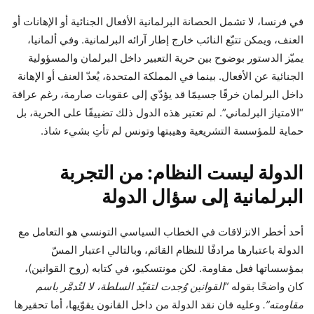
في فرنسا، لا تشمل الحصانة البرلمانية الأفعال الجنائية أو الإهانات أو
العنف، ويمكن تتبّع النائب خارج إطار آرائه البرلمانية. وفي ألمانيا،
يميّز الدستور بوضوح بين حرية التعبير داخل البرلمان والمسؤولية
الجنائية عن الأفعال. بينما في المملكة المتحدة، يُعدّ العنف أو الإهانة
داخل البرلمان خرقًا جسيمًا قد يؤدّي إلى عقوبات صارمة، رغم عراقة
“الامتياز البرلماني”. لم تعتبر هذه الدول ذلك تضييقًا على الحرية، بل
حماية للمؤسسة التشريعية وهيبتها وتونس لم تأتِ بشيء شاذ.
الدولة ليست النظام: من التجربة
البرلمانية إلى سؤال الدولة
أحد أخطر الانزلاقات في الخطاب السياسي التونسي هو التعامل مع
الدولة باعتبارها مرادفًا للنظام القائم، وبالتالي اعتبار المسّ
بمؤسساتها فعل مقاومة. لكن مونتسكيو، في كتابه (روح القوانين)،
كان واضحًا بقوله
“القوانين وُجدت لتقيّد السلطة، لا لتُدمَّر باسم
مقاومته”.
وعليه فان نقد الدولة من داخل القانون يقوّيها، أما تحقيرها