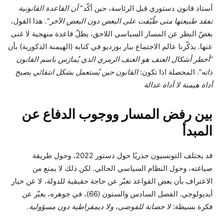
أستاذ قانون دستوري قبل الرئاسة، حين أكّد”
أن القاعدة القانونية
تفقد طبيعتها متى طُبّقت على البعض دون البعض الآخر”
. هذا القول،
بغضّ النظر عن المسار السياسي اللاحق، يظلّ قاعدة منهجية لا غنى
عنها. يذكّرنا عالم الاجتماع بيار بورديو في كتابه (الهيمنة الذكورية) بأن
“أخطر أشكال العنف هو العنف الرمزي الذي يُمارَس باسم القانون
ذاته
“. المحصلة اذا تكون:
القانون حين يُستعمل بشكل انتقائي يصبح
أداة هيمنة لا أداة عدالة
بين رفض المسار ووجوب الدفاع عن
المبدأ
قد يختلف التونسيون جذريًا حول دستور 2022، وحول طريقة
صياغته، وحول النظام السياسي الحالي. لكن ذلك لا يمنع من
الاعتراف بأن بعض القواعد تعبّر عن حاجة حقيقية للدولة، لا عن خيار
أيديولوجي. الفصل السادس والستون (66)، في جوهره، يعبّر عن
فكرة بسيطة:
لا حصانة للفوضى، ولا ديمقراطية دون مسؤولية
.