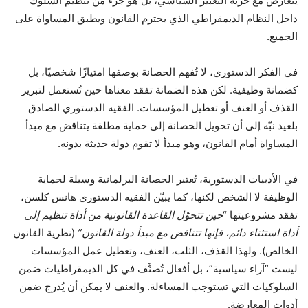
يتعارض مع حرية التعبير السياسي، بل هو جزء من تنظيم السلوك
داخل النظام الديمقراطي الذي يحترم القانون ويطبق المساواة على
الجميع.
في الفكر الدستوري، لا تُفهم الحصانة بوصفها امتيازًا شخصيًا، بل
كضمانة وظيفية. لكن هذه الضمانة تفقد معناها حين تُستعمل لتبرير
القذف أو العنف أو تعطيل المؤسسات. الفقيه الدستوري الصادق
بلعيد نبّه إلى أن تحويل الحصانة إلى حماية مطلقة يتناقض مع مبدأ
المساواة أمام القانون، وهو مبدأ لا تقوم دولة حديثة بدونه.
في الأدبيات الدستورية، تُعتبر الحصانة البرلمانية وسيلة لحماية
الوظيفة لا الشخص لكنها، كما يبيّن الفقيه الدستوري هانس كلسن،
تفقد مشروعيتها “
حين تتحوّل القاعدة القانونية من أداة تنظيم إلى
أداة استثناء دائم، فإنها تتناقض مع مبدأ دولة القانون”
(نظرية القانون
الخالص). ولهذا القذف، الثلب، العنف، وتعطيل عمل المؤسسات
ليست “آراء سياسية”، بل أفعال تُصنَّف في كل الديمقراطيات ضمن
السلوكيات التي تستوجب المساءلة. والعنف لا يمكن أن يُدرج ضمن
أدوات المعارضة.