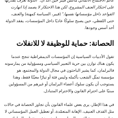
عالم الاجتماع الألماني ماكس فيبر حين أكّد أن:
“
الدولة تُعرَّف بقدرتها
على احتكار العنف المشروع، لكن هذا الاحتكار لا يصمد إذا انهارت
القواعد داخل مؤسساتها نفسها
.”
(فيبر، السياسة كمهنة) والعنف،
حتى اللفظي، حين يصبح سلوكًا عاديًا داخل المؤسسات، يفقد الدولة
أحد أسس وجودها.
الحصانة: حماية للوظيفة لا للانفلات
تقول الأدبيات السياسية إن المؤسسات الديمقراطية تنجح عندما
يكون هناك توازن بين حرية التعبير السياسي ومسؤولية من يمارسونه
فالبرلمان، كما يشير الباحثون في مجال الدولة والمجتمع، هو
مؤسسة تمثّل الشعب بأكمله وليس فئة أو تيارًا معيّنًا فقط، وهذا
يستوجب أن يكون سلوك أعضاء البرلمان أو غيرهم من المسؤولين
مبنيًا على احترام القانون والاحترام المتبادل.
في هذا الإطار، يرى بعض علماء القانون بأن تجاوز الحصانة في حالات
مثل القذف العنيف، الإهانة المتعمّدة، أو تعطيل العمل المؤسساتي لا