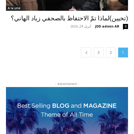
A la une
(تحيين)لماذا تمّ الاحتفاظ بالصحفي زياد الهاني؟
JDD admin AR
-
أبريل 24, 2026
0
3
2
1
- Advertisment -