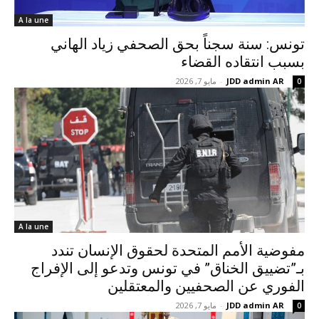
A la une
تونس: سنة سجناً بحق الصحفي زياد الهاني
بسبب انتقاده القضاء
JDD admin AR
-
مايو 7, 2026
0
A la une
مفوضية الأمم المتحدة لحقوق الإنسان تندد
بـ”تضييق الخناق” في تونس وتدعو إلى الإفراج
الفوري عن الصحفيين والمعتقلين
JDD admin AR
-
مايو 7, 2026
0