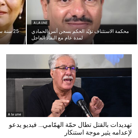
A LA UNE
محكمة الاستئناف تؤيّد الحكم بسجن أنس الحمادي
25 سنة 
لمدة عام مع النفاذ العاجل
A la une
تهديدات بالقتل تطال حمّة الهمّامي… فيديو يدعو
لإعدامه يثير موجة استنكار