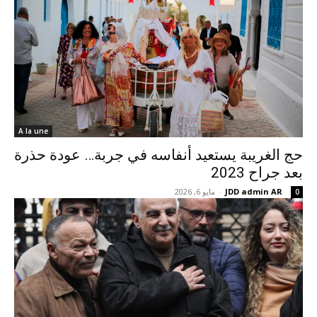
A la une
حج الغريبة يستعيد أنفاسه في جربة… عودة حذرة
بعد جراح 2023
JDD admin AR
-
مايو 6, 2026
0