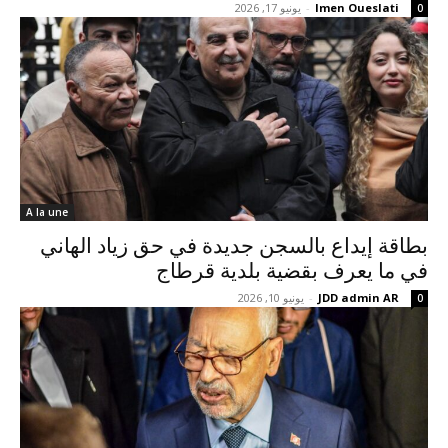
Imen Oueslati
-
يونيو 17, 2026
0
A la une
بطاقة إيداع بالسجن جديدة في حق زياد الهاني
في ما يعرف بقضية بلدية قرطاج
JDD admin AR
-
يونيو 10, 2026
0