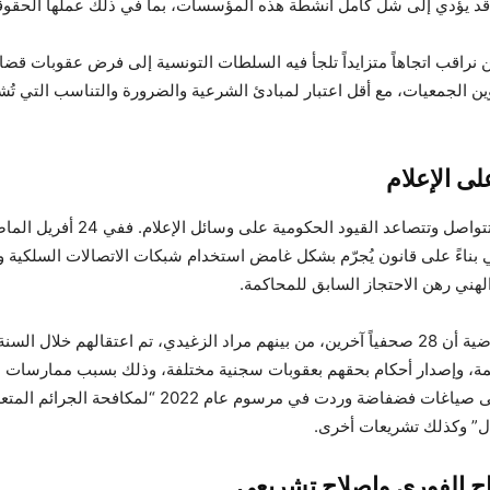
 قد يؤدي إلى شل كامل أنشطة هذه المؤسسات، بما في ذلك عملها الحقو
نراقب اتجاهاً متزايداً تلجأ فيه السلطات التونسية إلى فرض عقوبات قضا
ن الجمعيات، مع أقل اعتبار لمبادئ الشرعية والضرورة والتناسب التي تُ
على الإعلام
في الوقت نفسه، تتواصل وتتصاعد القيود الحكوم
 بناءً على قانون يُجرّم بشكل غامض استخدام شبكات الاتصالات السلكية وال
 الهني رهن الاحتجاز السابق للمحاكمة.
وكشف بيان المفوضية أن 28 صحفياً آخرين، من بينهم مراد الزغيدي، تم اعتقالهم خلال ال
ة، وإصدار أحكام بحقهم بعقوبات سجنية مختلفة، وذلك بسبب ممارسات
م
المهنية، استناداً إلى صياغات فضفاضة وردت في مرسوم عام 2022 “لمك
ال” وكذلك تشريعات أخرى.
ج الفوري وإصلاح تشريعي