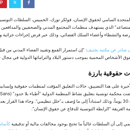
لمتحدة السامي لحقوق الإنسان، فولكر تورك، الخميس، السلطات التونسي
لمتصاعد” الذي يستهدف منظمات المجتمع المدني والصحفيين والمدافعين 
ضة والنشطاء وأعضاء السلك القضائي، وذلك عبر فرض إجراءات جزائية وع
ن صادر عن مكتبه بجنيف
: “إن استمرار القمع وتقييد الفضاء المدني من ق
وق الأشخاص المحمية بموجب دستور البلاد والتزاماتها الدولية في مجال ح
ت حقوقية بارزة
الأخيرة على هذا التضييق، حالات التعليق المؤقت لمنظمات حقوقية وإنساني
الثلاثاء الماضي، قضت محكمة تونسية ب
Frontières) لمدة 30 يوماً، وذلك استناداً إلى ما وُصف بـ”خلل تنظيمي”. وجاء هذا القرار 
 العريقة “الرابطة التونسية للدفاع عن حقوق الإنسان”.
مي إلى أن السلطات غالباً ما تحتج بوجود مخالفات مالية أو تدقيقية
كأساس