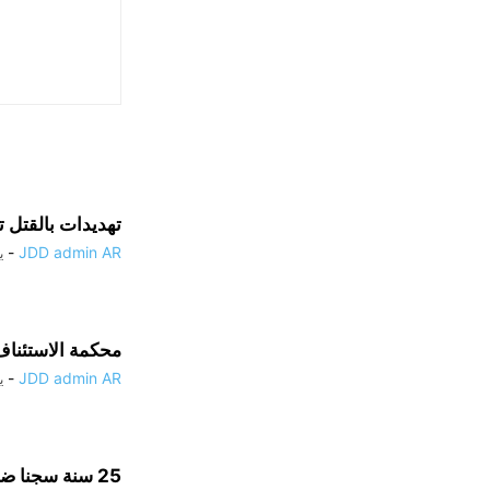
تهديدات بالقتل ت
-
JDD admin AR
يو
محكمة الاستئناف 
-
JDD admin AR
يو
25 سنة سجنا ضدّ سهام بن سدرين في قضية البنك التونسي...