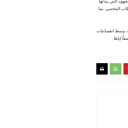
جهود التي يبذلها
م أشكال من الخطاب المحمي، بما
مة، وسط انقسامات
اً إياها