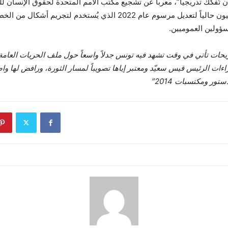
ن تُفكك تدريجياً”، معرباً عن تشجيع مكتب الأمم المتحدة لحقوق الإنسان لل
المشرعون التونسيون حالياً لتعديل مرسوم عام 2022 الذي يُستخدم لتجري
سؤولين العموميين.
ريحات تأتي في وقت تشهد فيه تونس جدلاً واسعاً حول ملف الحريات العا
اءات الرئيس قيس سعيّد ومعتبر إياها تصويباً لمسار الثورة، ورافض لها واصف
تور ومكتسبات 2014″