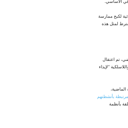
قي الأساسي.
ئية لكبح ممارسة
شترط لمثل هذه
ية على وسائل الإعلام. ففي 24 أفريل الماضي، تم اعتقال
لاسلكية “لإيذاء
سنة الماضية،
رتبطة بأنشطتهم
افحة الجرائم المتعلقة بأنظمة