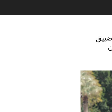
تضييق
ن