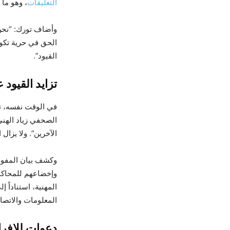
التعليقات
، وهو ما
وأضاف تورك: “نحن 
الحق في حرية تكوي
القيود”.
تزايد القيود 
الصحفي زياد الهني
الآخرين”. ولا يزال
وإخضاعهم للمحاكم
المعلومات والاتص
دعوات للإفرا