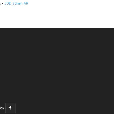
-
JDD admin AR
يو
ok