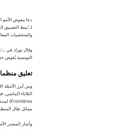
دعا مفوض الأمم ا
لـ”نمط التضييق ا
والشخصيات المعار
وقال تورك في
بيا
التونسية يُقوض حق
تعليق منظما
ومن أبرز الأمثلة 
مماثل طال المنظمة
وأشار المصدر الأم