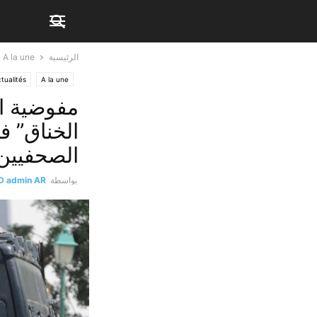
الرئيسية
A la une
tualités
A la une
مفوضية ال
الخناق” ف
الصحفيين 
بواسطة
D admin AR