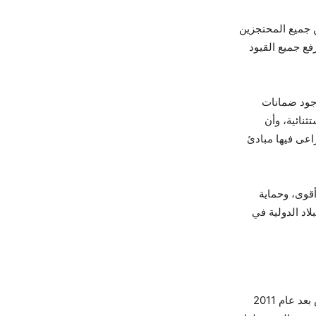
 جميع المحتجزين
فع جميع القيود
وجود ضمانات
نائية، وأن
اعى فيها مبادئ
قوى، وحماية
لاد الدولية في
واختتم تورك بيانه بالقول: “إن المكاسب الديمقراطية وحقوق الإنسان التي تحققت في تونس بعد عام 2011