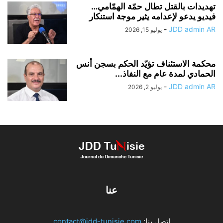
تهديدات بالقتل تطال حمّة الهمّامي…
فيديو يدعو لإعدامه يثير موجة استنكار
-
JDD admin AR
يوليو 15, 2026
محكمة الاستئناف تؤيّد الحكم بسجن أنس
الحمادي لمدة عام مع النفاذ...
-
JDD admin AR
يوليو 2, 2026
عنا
اتصل بنا:
contact@jdd-tunisie.com