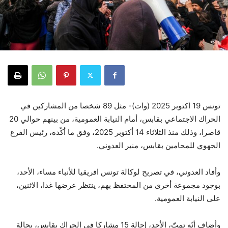
تونس 19 اكتوبر 2025 (وات)- مثل 89 شخصا من المشاركين في
الحراك الاجتماعي بقابس، أمام النيابة العمومية، من بينهم حوالي 20
قاصرا، وذلك منذ الثلاثاء 14 أكتوبر 2025، وفق ما أكّده، رئيس الفرع
الجهوي للمحامين بقابس، منير العدوني.
وأفاد العدوني، في تصريح لوكالة تونس افريقيا للأنباء مساء، الأحد،
بوجود مجموعة أخرى من المحتفظ بهم، ينتظر عرضها غدا، الاثنين،
على النيابة العمومية.
وأضاف أنّه تمتّ، الأحد، إحالة 15 مشاركا في الحراك بقابس، بحالة