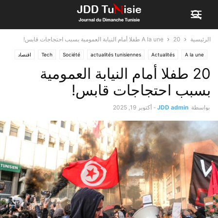
الرئيسية
20 طفلا أمام النيابة العمومية بسبب احتجاجات قابس!
A la une
A la une
Actualités
actualités tunisiennes
Société
Tech
اقتصاد
الأخبار
الأولى
20 طفلا أمام النيابة العمومية
بسبب احتجاجات قابس!
بواسطة
JDD admin
-
أكتوبر 19, 2025