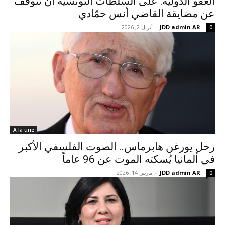
العفو الدولية: على السلطات التونسية أن تتوقف
عن مضايقة القاضي أنس حمّادي
JDD admin AR
-
أبريل 2, 2026
0
A la une
رحل يورغن هابرماس.. الصوت الفلسفي الأكبر
في ألمانيا يُسكته الموت عن 96 عاماً
JDD admin AR
-
مارس 14, 2026
0