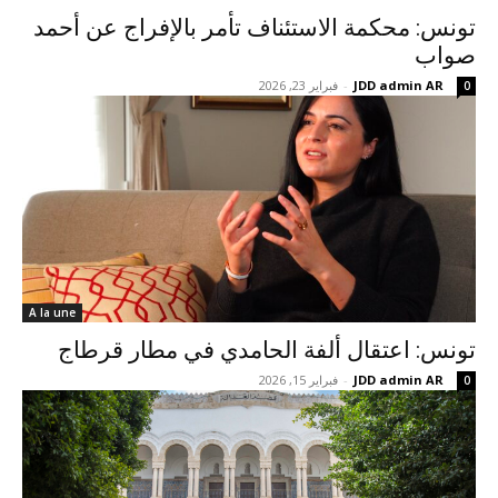
تونس: محكمة الاستئناف تأمر بالإفراج عن أحمد
صواب
JDD admin AR
-
فبراير 23, 2026
0
A la une
تونس: اعتقال ألفة الحامدي في مطار قرطاج
JDD admin AR
-
فبراير 15, 2026
0