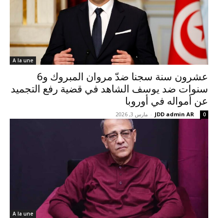
A la une
عشرون سنة سجنا ضدّ مروان المبروك و6
سنوات ضد يوسف الشاهد في قضية رفع التجميد
عن أمواله في أوروبا
JDD admin AR
-
مارس 3, 2026
0
A la une