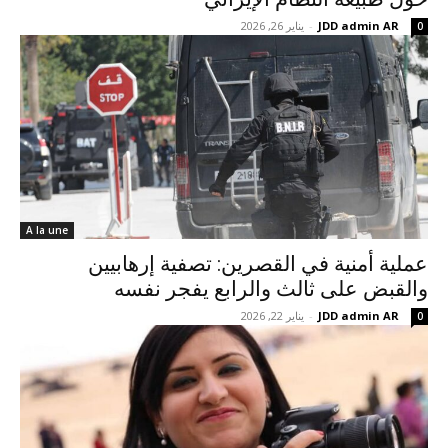
JDD admin AR
-
يناير 26, 2026
0
A la une
عملية أمنية في القصرين: تصفية إرهابيين
والقبض على ثالث والرابع يفجر نفسه
JDD admin AR
-
يناير 22, 2026
0