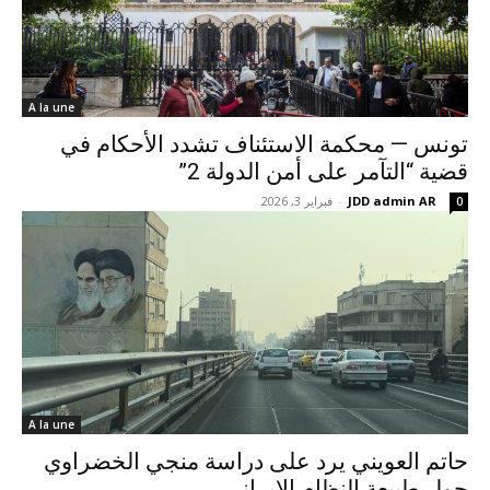
A la une
تونس — محكمة الاستئناف تشدد الأحكام في
قضية “التآمر على أمن الدولة 2”
JDD admin AR
-
فبراير 3, 2026
0
A la une
حاتم العويني يرد على دراسة منجي الخضراوي
حول طبيعة النظام الإيراني