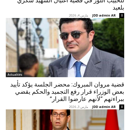
للحبيب اللوز في قضية اغتيال الشهيد شكري
بلعيد
JDD admin AR
-
مارس 4, 2026
0
Actualités
قضية مروان المبروك: محضر الجلسة يؤكد تأييد
بعض الوزراء قرار رفع التجميد والحكم يقضي
ببراءتهم “لأنهم عارضوا القرار”
JDD admin AR
-
مارس 3, 2026
0