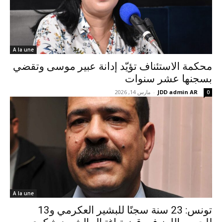
A la une
محكمة الاستئناف تؤيّد إدانة عبير موسى وتقضي
بسجنها عشر سنوات
JDD admin AR
-
مارس 14, 2026
0
A la une
تونس: 23 سنة سجنًا للبشير العكرمي و13