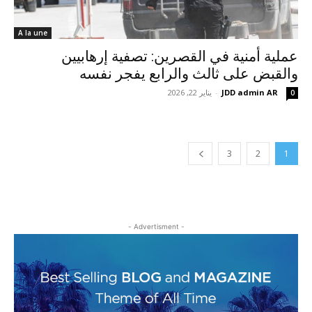
A la une
عملية أمنية في القصرين: تصفية إرهابيين
والقبض على ثالث والرابع يفجر نفسه
JDD admin AR
-
يناير 22, 2026
0
3
2
1
- Advertisment -