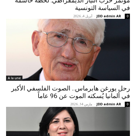
مؤتمر حزب التيار الديمقراطي: لحظة حاسمة
في السياسة التونسية
JDD admin AR
-
أبريل 4, 2026
0
A la une
رحل يورغن هابرماس.. الصوت الفلسفي الأكبر
في ألمانيا يُسكته الموت عن 96 عاماً
JDD admin AR
-
مارس 14, 2026
0