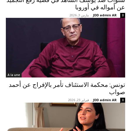
سنوات ضد يوسف الشاهد في قضية رفع التجميد
عن أمواله في أوروبا
JDD admin AR
-
مارس 3, 2026
0
A la une
تونس: محكمة الاستئناف تأمر بالإفراج عن أحمد
صواب
JDD admin AR
-
فبراير 23, 2026
0