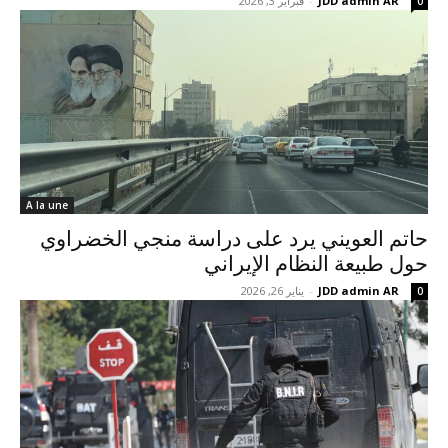
JDD admin AR
-
فبراير 3, 2026
0
A la une
حاتم العويني يرد على دراسة منجي الخضراوي
حول طبيعة النظام الإيراني
JDD admin AR
-
يناير 26, 2026
0