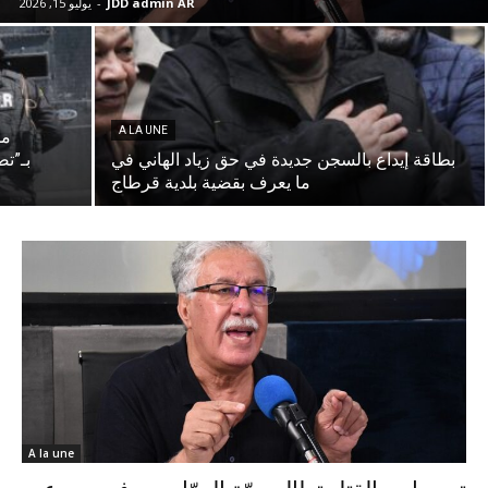
JDD admin AR
-
يوليو 15, 2026
A LA UNE
مف
بطاقة إيداع بالسجن جديدة في حق زياد الهاني في
بـ”تض
ما يعرف بقضية بلدية قرطاج
A la une