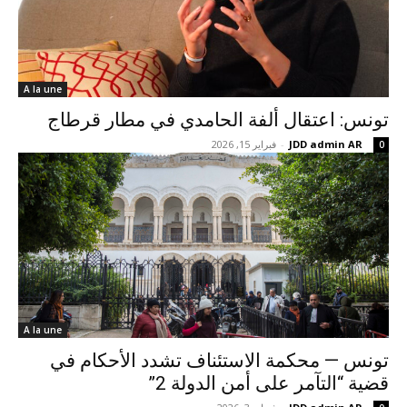
A la une
تونس: اعتقال ألفة الحامدي في مطار قرطاج
JDD admin AR
-
فبراير 15, 2026
0
A la une
تونس — محكمة الاستئناف تشدد الأحكام في
قضية “التآمر على أمن الدولة 2”