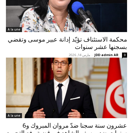
A la une
محكمة الاستئناف تؤيّد إدانة عبير موسى وتقضي
بسجنها عشر سنوات
JDD admin AR
-
مارس 14, 2026
0
A la une
عشرون سنة سجنا ضدّ مروان المبروك و6