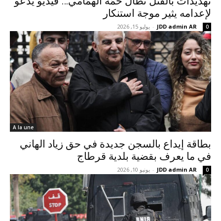
تهديدات بالقتل تطال حمّة الهمّامي… فيديو يدعو
لإعدامه يثير موجة استنكار
JDD admin AR
-
يوليو 15, 2026
0
A la une
بطاقة إيداع بالسجن جديدة في حق زياد الهاني
في ما يعرف بقضية بلدية قرطاج
JDD admin AR
-
يونيو 10, 2026
0