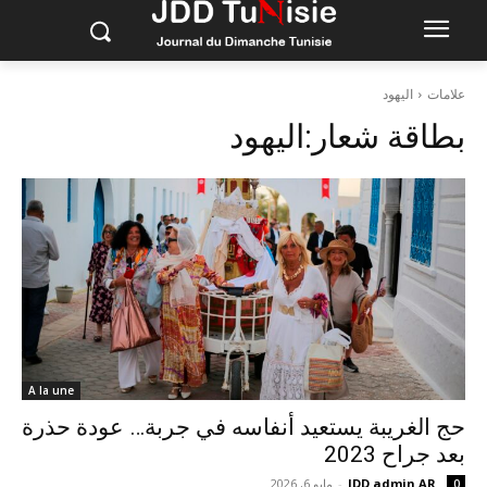
علامات
اليهود
بطاقة شعار:
اليهود
A la une
حج الغريبة يستعيد أنفاسه في جربة… عودة حذرة
بعد جراح 2023
JDD admin AR
-
مايو 6, 2026
0