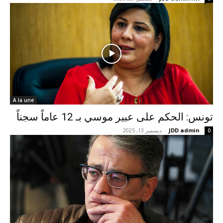
A la une
تونس: الحكم على عبير موسي بـ 12 عاماً سجناً
JDD admin
-
ديسمبر 13, 2025
0