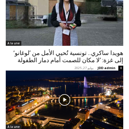
A la une
هويدا ساكري.. تونسية تُحيي الأمل من ‘لوغانو’
إلى غزة: ‘لا مكان للصمت أمام دمار الطفولة
JDD admin
-
يوليو 27, 2025
0
A la une