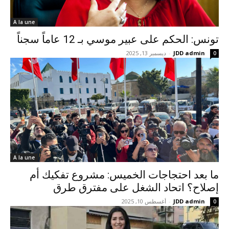
A la une
تونس: الحكم على عبير موسي بـ 12 عاماً سجناً
JDD admin
-
ديسمبر 13, 2025
0
A la une
ما بعد احتجاجات الخميس: مشروع تفكيك أم
إصلاح؟ اتحاد الشغل على مفترق طرق
JDD admin
-
أغسطس 10, 2025
0