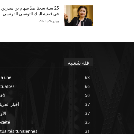
25 سنة سجنا ضدّ سهام بن سدرين
في قضية البنك التونسي الفرنسي
يونيو 26, 2026
فئة شعبية
la une
68
tualités
66
50
الأخب
37
أخبار الحري
37
الأو
ciété
35
tualités tunisiennes
31