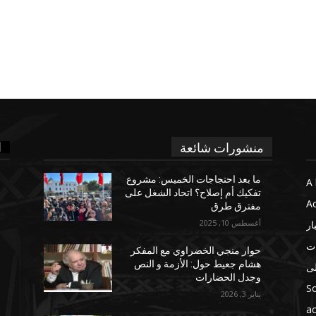
ا
منشورات شائعة
ما بعد احتجاجات الخميس: مشروع
A 
تفكيك أم إصلاح؟ اتحاد الشغل على
Ac
مفترق طرق
أغسطس 10, 2025
ار
ات
حوار منجي الخضراوي مع المفكر
هشام جعيط حول: الأزمة و النص
لى
وجدل الحضارات
So
يناير 3, 2026
ac