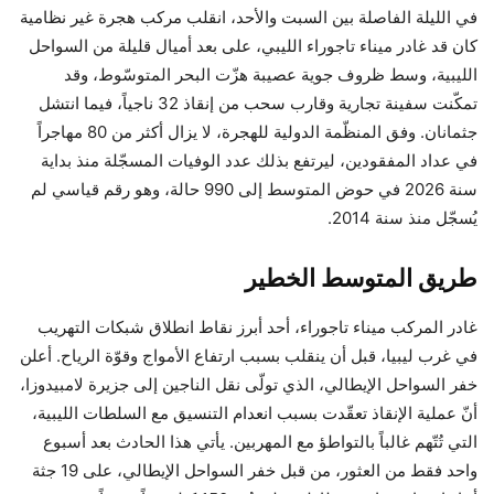
في الليلة الفاصلة بين السبت والأحد، انقلب مركب هجرة غير نظامية
كان قد غادر ميناء تاجوراء الليبي، على بعد أميال قليلة من السواحل
الليبية، وسط ظروف جوية عصيبة هزّت البحر المتوسّوط، وقد
تمكّنت سفينة تجارية وقارب سحب من إنقاذ 32 ناجياً، فيما انتشل
جثمانان. وفق المنظّمة الدولية للهجرة، لا يزال أكثر من 80 مهاجراً
في عداد المفقودين، ليرتفع بذلك عدد الوفيات المسجّلة منذ بداية
سنة 2026 في حوض المتوسط إلى 990 حالة، وهو رقم قياسي لم
يُسجّل منذ سنة 2014.
طريق المتوسط الخطير
غادر المركب ميناء تاجوراء، أحد أبرز نقاط انطلاق شبكات التهريب
في غرب ليبيا، قبل أن ينقلب بسبب ارتفاع الأمواج وقوّة الرياح. أعلن
خفر السواحل الإيطالي، الذي تولّى نقل الناجين إلى جزيرة لامبيدوزا،
أنّ عملية الإنقاذ تعقّدت بسبب انعدام التنسيق مع السلطات الليبية،
التي تُتّهم غالباً بالتواطؤ مع المهربين. يأتي هذا الحادث بعد أسبوع
واحد فقط من العثور، من قبل خفر السواحل الإيطالي، على 19 جثة