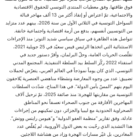
فوق طاقتها. وفق معطيات المنتدى التونسي للحقوق الاقتصادية
والاجتماعية، تمّ اعتراض أو إنقاذ أكثر من 13 ألف مهاجر قبالة
السواحل التونسية في الثلاثي الأول من سنة 2026، بينهم عدد متزايد
من التونسيين أنفسهم، بدفع من أزمة اقتصادية واجتماعية خانقة.
تتواصل هذه الظاهرة في سياق سياسي شديد التوتر: منذ الإجراءات
الاستثنائية التي اتخذها الرئيس قيس سعيّد في 25 جويلية 2021،
تقلّصت الحريات العامة، وحلّ البرلمان، وأقرّ دستور جديد في
استفتاء 2022 ركّز السلط بيد السلطة التنفيذية. المجتمع المدني
التونسي، الذي كان يوماً نموذجاً في العالم العربي، يتعرّض لحملات
تضييق: عدد من وجوه المعارضة ونشطاء مناهضي العنصرية يُلاحقون
اليوم بتهم “المسّ بأمن الدولة”. في هذا المناخ، شدّدت السلطات
التونسية من مقاربتها للهجرة: منذ صائفة 2025، تمّ ترحيل آلاف
المهاجرين الأفارقة من جنوب الصحراء تعسفاً نحو المناطق
الصحراوية الحدودية مع ليبيا والجزائر، دون تمكينهم من إجراءات
عادلة، وفق تقارير “منظمة العفو الدولية” و”هيومن رايتس ووتش”.
هذا التشديد الذي رحّبت به بعض الدول الأوروبية، لم يُقلّص عدد
المغادرين، بل غيّر مسارات الهجرة وزاد من هشاشة اللاجئين.