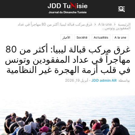
الرئيسية
A la une
غرق مركب قبالة ليبيا: أكثر من 80 مهاجراً في عداد
المفقودين وتونس...
A la une
Actualités
Société
الأخبار
غرق مركب قبالة ليبيا: أكثر من 80
مهاجراً في عداد المفقودين وتونس
في قلب أزمة الهجرة غير النظامية
بواسطة
JDD admin AR
-
أبريل 19, 2026