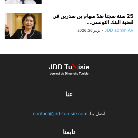
25 سنة سجنا ضدّ سهام بن سدرين في
قضية البنك التونسي...
-
JDD admin AR
يونيو 26, 2026
عنا
اتصل بنا:
contact@jdd-tunisie.com
تابعنا