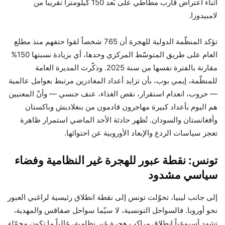
أثناء اعتراض قارب مطاطي على بُعد 150 كيلومتراً تقريباً من
لامبيدوزا.
تؤكد المنظّمة الدولية للهجرة أن 765 شخصاً لقوا حتفهم منذ مطلع
العام على طريق المتوسّط المركزي وحدها، أي بزيادة نسبتها 150%
مقارنة بالفترة نفسها من سنة 2025. وذكّرت المديرة العامة
للمنظّمة، إيمي بوب، بأن تزايد أعداد المغادرين مرتبط بعوامل عالمية
— حروب، انعدام استقرار، نقص الغذاء، عنف جنسي — وأنّ المعنيين
هم اليوم بأعداد كبيرة مهاجرون قادمون من بنغلاديش وباكستان
وأفغانستان والسودان. تُظهر حادثة الأحد الماضي استمرار ظاهرة
تعجز سياسات الردع والإبعاد الأوروبية عن احتوائها.
تونس: نقطة عبور للهجرة غير النظامية وفضاء
سياسي مشدود
إلى جانب ليبيا، تحوّلت تونس إلى نقطة انطلاق رئيسية لراغبي العبور
نحو أوروبا. فالسواحل التونسية، لا سيّما سواحل صفاقس والمهدية،
تشهد أسبوعياً انطلاق مراكب هجرة غير نظامية، غالباً ما تكون محمّلة