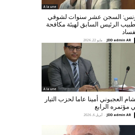
A la une
نس: السجن عشر سنوات لشوقي
طبيب الرئيس السابق لهيئة مكافحة
فساد
JDD admin AR
-
مايو 22, 2026
A la une
ام العجبوني أمينا عاما لحزب التيار
 مؤتمره الرابع
JDD admin AR
-
أبريل 6, 2026