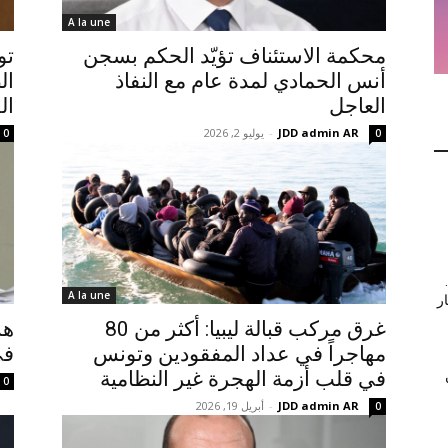
A la une
محكمة الاستئناف تؤيّد الحكم بسجن
تو
أنس الحمادي لمدة عام مع النفاذ
ال
العاجل
ال
JDD admin AR
-
يوليو 2, 2026
0
0
A la une
ر
غرق مركب قبالة ليبيا: أكثر من 80
هش
مهاجراً في عداد المفقودين وتونس
في
في قلب أزمة الهجرة غير النظامية
0
JDD admin AR
-
أبريل 19, 2026
0