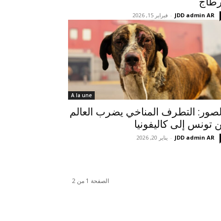
طاج
JDD admin AR
-
فبراير 15, 2026
A la une
لصور: التطرف المناخي يضرب العالم
 تونس إلى كاليفونيا
JDD admin AR
-
يناير 20, 2026
الصفحة 1 من 2