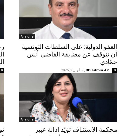
A la une
العفو الدولية: على السلطات التونسية
رح
أن تتوقف عن مضايقة القاضي أنس
ال
حمّادي
الم
JDD admin AR
-
أبريل 2, 2026
0
0
A la une
محكمة الاستئناف تؤيّد إدانة عبير
تو