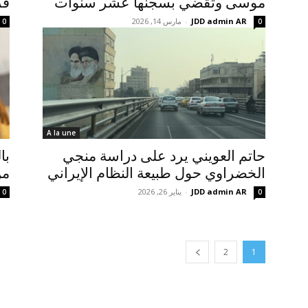
موسى وتقضي بسجنها عشر سنوات
قر
JDD admin AR
-
مارس 14, 2026
0
0
A la une
حاتم العويني يرد على دراسة منجي
با
الخضراوي حول طبيعة النظام الإيراني
من
JDD admin AR
-
يناير 26, 2026
0
0
2
1