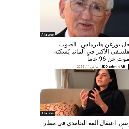
A la une
ل يورغن هابرماس.. الصوت
فلسفي الأكبر في ألمانيا يُسكته
وت عن 96 عاماً
JDD admin AR
-
مارس 14, 2026
A la une
نس: اعتقال ألفة الحامدي في مطار