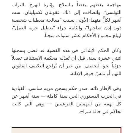
مهاجمة بعضهم بعضاً بالسلاح وإثارة الهرج بالتراب
التونسي”. وانضافت إلى ذلك عقوبتان تكميليتان، ست
أشهر لكلٍّ منهما: الأولى بسبب “معالجة معطيات شخصية
دون إذن صاحبها”، والثانية جراء “تعطيل حرية العمل”،
ليبلغ مجموع الأحكام عشر سنوات سجناً.
وكان الحكم الابتدائي في هذه القضية قد قضى بسجنها
اثنتي عشرة سنة، قبل أن تُعدّله محكمة الاستئناف تعديلاً
جزئياً نحو التخفيف، من غير أن تُراجع التكييف القانوني
للتهم أو تمسّ جوهر الإدانة.
وفي الإطار ذاته، صدر حكم بسجن مريم ساسي، القيادية
في الحزب الدستوري الحر، سنةً كاملة — ستة أشهر عن
كل تهمة من التهمتين الفرعيتين — وهي التي كانت
تحاكَم في حالة سراح.