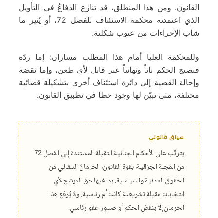
القانون. ومن هذا المنطلق، قد تنازع الدفاعُ في التأويل
الذي اعتمدته محكمة الاستئناف للفصل 72، أو يُثير ما
شاب الإجراءات من عيوب شكلية.
وللمحكمة العليا أمام هذا المطلب مساران: إما ردّه
فيصبح الحكم باتاً ونهائياً غير قابل لأي طعن، وإما نقضه
وإحالة القضية إلى دائرة استئناف أخرى بتشكيلة قضائية
مختلفة، متى تبيّن لها وجود خطأ في تطبيق القانون.
سياق قانوني
يترتّب على الأحكام الجنائية الثقيلة المستندة إلى الفصل 72
من المجلة الجزائية، بقوة القانون، الحرمانُ التلقائي من
الحقوق المدنية والسياسية، بما فيها حق الترشح لأي
انتخابات مقبلة تشريعية كانت أم رئاسية. ولا يُرفع هذا
الحرمان إلا بنقض الحكم أو صدور عفو رئاسي.