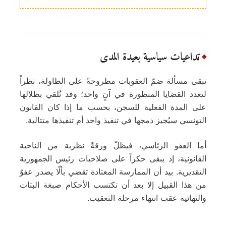
تداعيات سياسية بعيدة المدى
تبقى مسألة ضمّ العقوبات مطروحةً على الطاولة، نظراً
لتعدد القضايا المنظورة في آنٍ واحد؛ وقد تُلقي بظلالها
على المدة الفعلية للسجن، بحسب ما إذا كان القانون
التونسي سيُجيز دمجها في تنفيذ واحد أم تنفيذها متتالية.
أما العفو الرئاسي، فيظلّ ورقةً نظرية من الناحية
القانونية، إذ يبقى حكراً على صلاحيات رئيس الجمهورية
التقديرية. بيد أن الممارسة المعتادة تقضي بألّا يصدر عفوٌ
من هذا القبيل إلا بعد أن تكتسب الأحكام صبغة البتات
والنهائية عقب انتهاء مرحلة التعقيب.