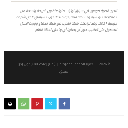
تندرج قضية موسى في سياق توترات متواصلة بين شريحة واسعة من
المعارضة التونسية والسلطة التنفيذية منذ التحوّل السياسي الذي شهده
جويلية 2021. وقد تواصلت هيئة التحرير مع هيئة الدفاع ووزارة العدل
للحصول على تعقيب، دون أن يصلها أي ردٍّ حتى لحظة النشر.
© 2026 — جميع الحقوق محفوظة | يُمنع إعادة النشر دون إذن
مسبق