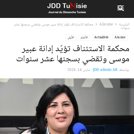
الرئيسية
A la une
محكمة الاستئناف تؤيّد إدانة عبير موسى وتقضي بسجنها عشر
سنوات
A la une
Actualités
الأخبار
الأولى
محكمة الاستئناف تؤيّد إدانة عبير
موسى وتقضي بسجنها عشر سنوات
بواسطة
JDD admin AR
-
مارس 14, 2026