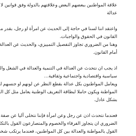
علاقة المواطنين ببعضهم البعض وعلاقتهم بالدولة وفق قوانين لا
عدالة
واعتقد اننا لسنا في حاجة إلى الحديث عن امرأة او رجل، بقدر
القانون في الحقوق والواجبات.
وهنا من الضروري تجاوز التفصيل التمييزي، والحديث عن العدالة 
أمام القانون.
اذ يجب ان نتحدث عن العدالة في التنمية والعدالة في الشغل والع
سياسية واقتصادية واجتماعية وثقافية…
ويعامل المواطنون بكل عدالة بقطع النظر عن لونهم او جنسهم او 
المواطنة ويكون حاملا لبطاقة التعريف الوطنية يعامل مثل كل ال
بشكل عادل.
فعندما نتحدث اذن عن رجل وعن امرأة فإننا نتخلى آليا عن صفة ا
الضروري ان يتجاوز الفرقاء والخصوم والمتصارعون القول بالتكامل
القول بالمواطنة والعدالة بين كل المواطنين، فعندما يرتكب شخص