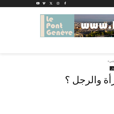
 شيء
ار
أة والرجل ؟