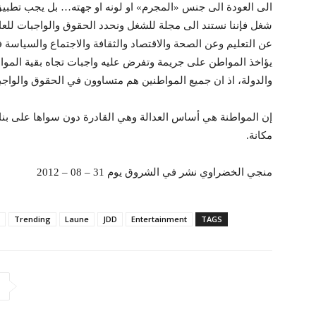
الى العودة الى جنس «المجرم» او لونه او جهته… بل يجب تطبيق 
شغل فإننا نستند الى مجلة للشغل ونحدد الحقوق والواجبات للعا
عن التعليم وعن الصحة والاقتصاد والثقافة والاجتماع والسياسة 
يؤاخذ المواطن على جريمة وتفرض عليه واجبات تجاه بقية المواطن
والدولة، اذ ان جميع المواطنين هم متساوون في الحقوق والواجب
إن المواطنة هي أساس العدالة وهي القادرة دون سواها على بناء د
مكانة.
منجي الخضراوي نشر في الشروق يوم 31 – 08 – 2012
Trending
Laune
JDD
Entertainment
TAGS