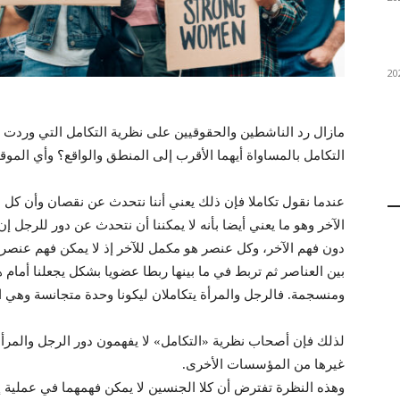
مازال رد الناشطين والحقوقيين على نظرية التكامل التي وردت
التكامل بالمساواة أيهما الأقرب إلى المنطق والواقع؟ وأي الموق
عندما نقول تكاملا فإن ذلك يعني أننا نتحدث عن نقصان وأن 
الآخر وهو ما يعني أيضا بأنه لا يمكننا أن نتحدث عن دور للرجل إ
دون فهم الآخر، وكل عنصر هو مكمل للآخر إذ لا يمكن فهم عنصر 
بين العناصر ثم تربط في ما بينها ربطا عضويا بشكل يجعلنا أما
ومنسجمة. فالرجل والمرأة يتكاملان ليكونا وحدة متجانسة وهي ا
لذلك فإن أصحاب نظرية «التكامل» لا يفهمون دور الرجل والمر
غيرها من المؤسسات الأخرى.
وهذه النظرة تفترض أن كلا الجنسين لا يمكن فهمهما في عملية