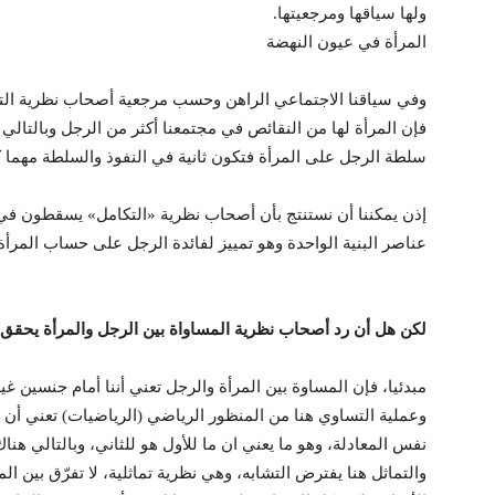
ولها سياقها ومرجعيتها.
المرأة في عيون النهضة
وفي سياقنا الاجتماعي الراهن وحسب مرجعية أصحاب نظرية التك
فإن المرأة لها من النقائص في مجتمعنا أكثر من الرجل وبالتالي 
سلطة الرجل على المرأة فتكون ثانية في النفوذ والسلطة مهما كا
إذن يمكننا أن نستنتج بأن أصحاب نظرية «التكامل» يسقطون في فخ
عناصر البنية الواحدة وهو تمييز لفائدة الرجل على حساب المرأة
لكن هل أن رد أصحاب نظرية المساواة بين الرجل والمرأة يحقق م
مبدئيا، فإن المساوة بين المرأة والرجل تعني أننا أمام جنسين غي
وعملية التساوي هنا من المنظور الرياضي (الرياضيات) تعني أن ا
نفس المعادلة، وهو ما يعني ان ما للأول هو للثاني، وبالتالي هناك 
والتماثل هنا يفترض التشابه، وهي نظرية تماثلية، لا تفرّق بين 