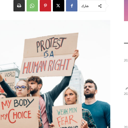
شارك
ر