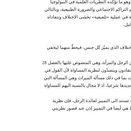
 الانسانية تلتقي وتتماثل في أكثر من 99 بالمائة وهو ما تؤكده النظريات العلمية في البيولوجيا
 التراكم الاجتماعي والضرورة الطبيعية، وبالتالي
 في عملية «تلفيقية» تخشى الاختلاف وتتفاداه
امل.
اختلاف الذي يميّز كل جنس، فيحطّ منهما ليخفي
إضافة الى ذلك، فإن أصحاب النظرة الأولى اي نظرة التكامل بين الرجل والمرأة، وهي المنصوص عليها بالفصل 28
فادون ويتصدّون لنظرية المساواة لأن القول في
 بما في ذلك مسألة الميراث وهي المسألة التي
ديدها شرعيا، اذ لا مجال بالنسبة اليهم للمساواة
تستند الى التمييز لفائدة الرجل، فإن نظرية
 هي أيضا في التمييز إذن عند قصور نظريتي