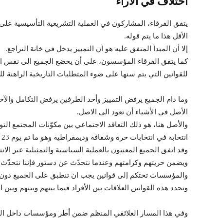
اختلاف في الآراء
يتفق الفرقاء، المشاركون في العملية التشريعية التأسيسية على
الأقل هذا ما يتم قوله.
إلا أن المبدأ المتفق عليه هو أن التمييز يدخل في خانة التراجع.
كما يتفق الفرقاء المؤسسون، على أن يخضع الجميع الى نفس القو
للقوانين التي يتم سنها على ضوء المتطلبات التاريخية الراهنة 
وما دام الجميع يرفض التمييز وأحد الطرفين يرفض التكامل والآخ
الأصل في الأشياء أن نعود الى الاصل.
والأصل هنا، هو ذلك التعاقد الاجتماعي بين مكوّنات المجتمع
انتخابه في انتخابات حرة وشفافة وديمقراطية وهو ما تم يوم 23 أكتوبر 2011.
وقد اتفق الجميع المعنيون بالعملية السياسية والتمثيلية عبر الا
ويضمن حريتهم وكرامتهم وعندما نتحدّث عن دستور فإننا نتحدّث
والمؤسسات تحتكم إلى قوانين يجب ان تنطبق على الجميع دون ا
وتحدد هذه القوانين العلاقات بين الأفراد فيما بينهم وبينهم وبين ال
وفي هذا المسار العلائقي المنظم ضمن أطر ومؤسسات داخل الدو