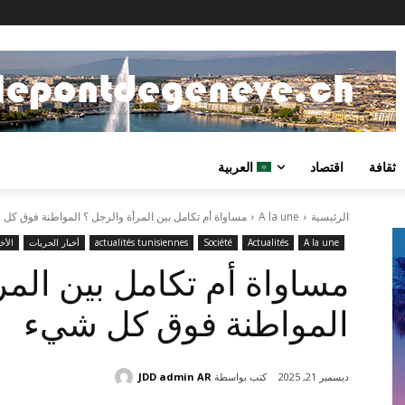
ثقافة
اقتصاد
العربية
الرئيسية
A la une
مساواة أم تكامل بين المرأة والرجل ؟ المواطنة فوق كل
A la une
Actualités
Société
actualités tunisiennes
أخبار الحريات
الأخب
مساواة أم تكامل بين المر
المواطنة فوق كل شيء
كتب بواسطة
JDD admin AR
ديسمبر 21, 2025