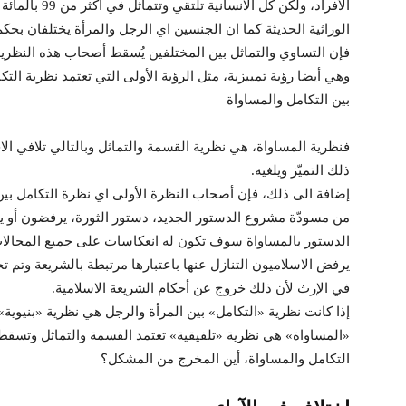
الأفراد، ولكن كل
الوراثية الحديثة كما ان الجنسين اي الرجل والمرأة يختلفان بحكم
فإن التساوي والتماثل بين المختلفين يُسقط أصحاب هذه النظرية
وهي أيضا رؤية تمييزية، مثل الرؤية الأولى التي تعتمد نظرية التك
بين التكامل والمساواة
فنظرية المساواة، هي نظرية القسمة والتماثل وبالتالي تلافي ال
ذلك التميّز ويلغيه.
من مسودّة مشروع الدستور الجديد، دستور الثورة، يرفضون أو يت
الدستور بالمساواة سوف تكون له انعكاسات على جميع المجالات
يرفض الاسلاميون التنازل عنها باعتبارها مرتبطة بالشريعة وتم تح
في الإرث لأن ذلك خروج عن أحكام الشريعة الاسلامية.
إذا كانت نظرية «التكامل» بين المرأة والرجل هي نظرية «بنيوية» 
«المساواة» هي نظرية «تلفيقية» تعتمد القسمة والتماثل وتسقط
التكامل والمساواة، أين المخرج من المشكل؟