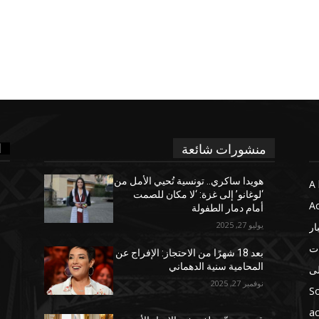
ا
منشورات شائعة
هويدا ساكري.. تونسية تُحيي الأمل من
A 
‘لوغانو’ إلى غزة: ‘لا مكان للصمت
Ac
أمام دمار الطفولة
يوليو 27, 2025
ار
ات
بعد 18 شهرًا من الاحتجاز: الإفراج عن
المحامية سنية الدهماني
لى
نوفمبر 27, 2025
So
ac