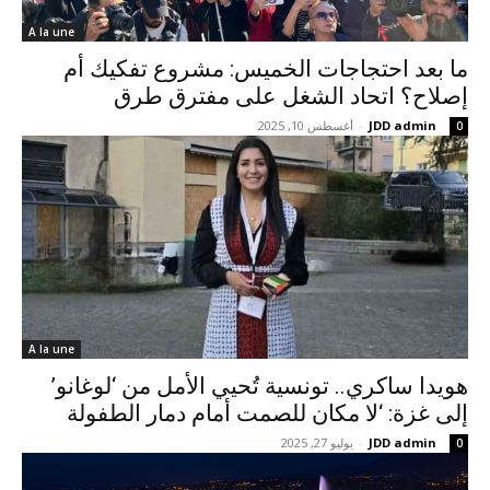
A la une
ما بعد احتجاجات الخميس: مشروع تفكيك أم
إصلاح؟ اتحاد الشغل على مفترق طرق
JDD admin
-
أغسطس 10, 2025
0
A la une
هويدا ساكري.. تونسية تُحيي الأمل من ‘لوغانو’
إلى غزة: ‘لا مكان للصمت أمام دمار الطفولة
JDD admin
-
يوليو 27, 2025
0