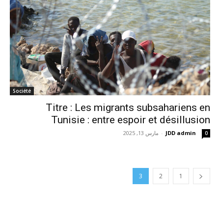
Société
Titre : Les migrants subsahariens en
Tunisie : entre espoir et désillusion
JDD admin
-
مارس 13, 2025
0
3
2
1