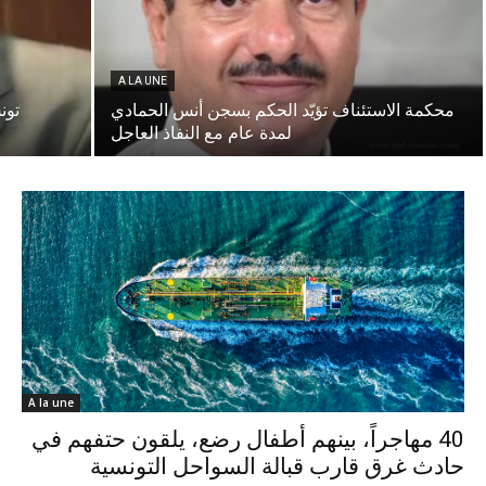
A LA UNE
محكمة الاستئناف تؤيّد الحكم بسجن أنس الحمادي
تون
لمدة عام مع النفاذ العاجل
A la une
40 مهاجراً، بينهم أطفال رضع، يلقون حتفهم في
حادث غرق قارب قبالة السواحل التونسية