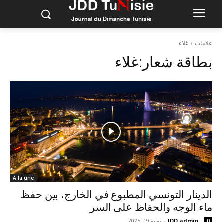
علامات
غلاء
بطاقة شعار:
غلاء
A la une
الدينار التونسي المطبوع في الخارج، بين حفظ
ماء الوجه والحفاظ على السر
JDD admin
-
يونيو 19, 2025
0