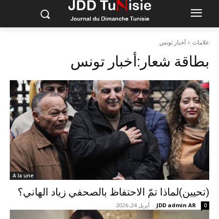
علامات
أخبار تونس
بطاقة شعار:
أخبار تونس
A la une
(تحيين)لماذا تمّ الاحتفاظ بالصحفي زياد الهاني؟
JDD admin AR
-
أبريل 24, 2026
0