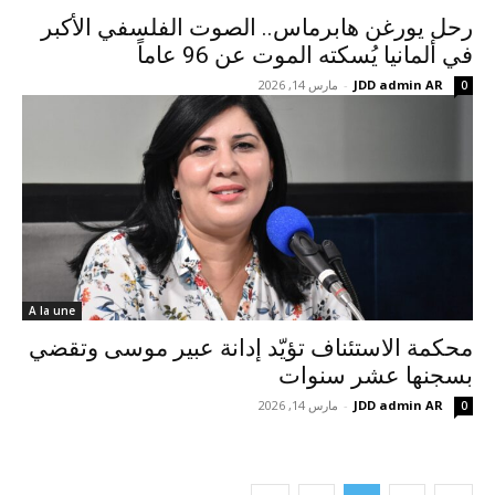
رحل يورغن هابرماس.. الصوت الفلسفي الأكبر
في ألمانيا يُسكته الموت عن 96 عاماً
JDD admin AR
-
مارس 14, 2026
0
A la une
محكمة الاستئناف تؤيّد إدانة عبير موسى وتقضي
بسجنها عشر سنوات
JDD admin AR
-
مارس 14, 2026
0