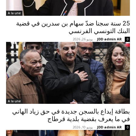
A la une
25 سنة سجنا ضدّ سهام بن سدرين في قضية
البنك التونسي الفرنسي
JDD admin AR
-
يونيو 26, 2026
0
A la une
بطاقة إيداع بالسجن جديدة في حق زياد الهاني
في ما يعرف بقضية بلدية قرطاج
JDD admin AR
-
يونيو 10, 2026
0