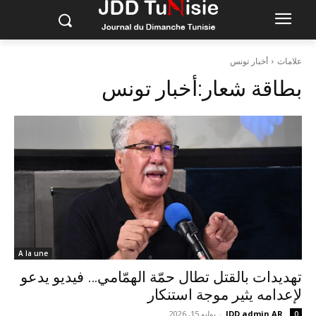
علامات
أخبار تونس
بطاقة شعار:
أخبار تونس
A la une
تهديدات بالقتل تطال حمّة الهمّامي… فيديو يدعو
لإعدامه يثير موجة استنكار
JDD admin AR
-
يوليو 15, 2026
0