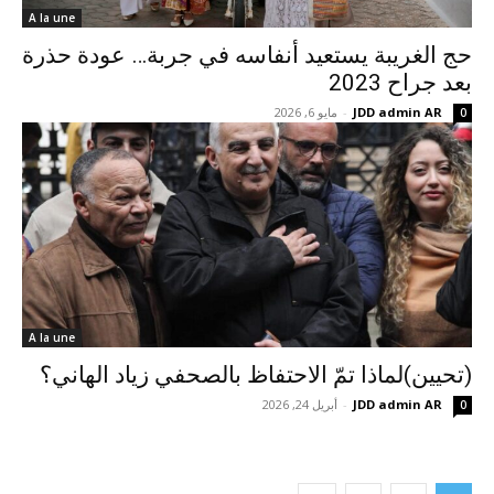
A la une
حج الغريبة يستعيد أنفاسه في جربة… عودة حذرة
بعد جراح 2023
JDD admin AR
-
مايو 6, 2026
0
A la une
(تحيين)لماذا تمّ الاحتفاظ بالصحفي زياد الهاني؟
JDD admin AR
-
أبريل 24, 2026
0