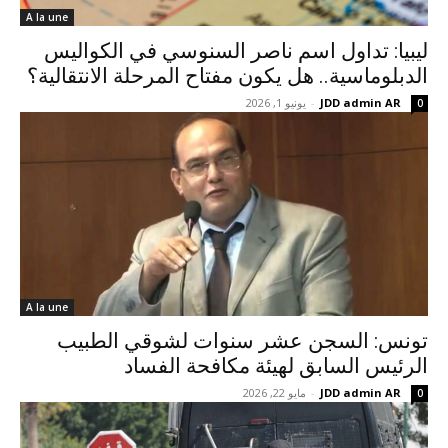
A la une
ليبيا: تداول اسم ناصر السنوسي في الكواليس
الدبلوماسية.. هل يكون مفتاح المرحلة الانتقالية؟
JDD admin AR
-
يونيو 1, 2026
0
A la une
تونس: السجن عشر سنوات لشوقي الطبيب
الرئيس السابق لهيئة مكافحة الفساد
JDD admin AR
-
مايو 22, 2026
0