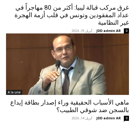
غرق مركب قبالة ليبيا: أكثر من 80 مهاجراً في
عداد المفقودين وتونس في قلب أزمة الهجرة
غير النظامية
JDD admin AR
-
أبريل 19, 2026
0
A la une
ماهي الأسباب الحقيقية وراء إصدار بطاقة إيداع
بالسجن ضد شوقي الطبيب؟
JDD admin AR
-
أبريل 14, 2026
0