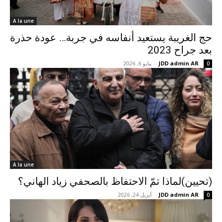
A la une
حج الغريبة يستعيد أنفاسه في جربة… عودة حذرة
بعد جراح 2023
JDD admin AR
-
مايو 6, 2026
0
A la une
(تحيين)لماذا تمّ الاحتفاظ بالصحفي زياد الهاني؟
JDD admin AR
-
أبريل 24, 2026
0