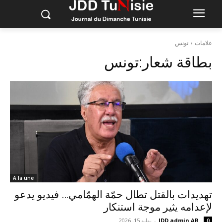
علامات
تونس
بطاقة شعار:
تونس
A la une
تهديدات بالقتل تطال حمّة الهمّامي… فيديو يدعو
لإعدامه يثير موجة استنكار
JDD admin AR
-
يوليو 15, 2026
0