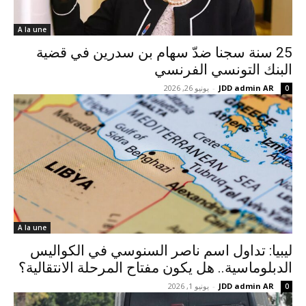
A la une
25 سنة سجنا ضدّ سهام بن سدرين في قضية
البنك التونسي الفرنسي
JDD admin AR
-
يونيو 26, 2026
0
A la une
ليبيا: تداول اسم ناصر السنوسي في الكواليس
الدبلوماسية.. هل يكون مفتاح المرحلة الانتقالية؟
JDD admin AR
-
يونيو 1, 2026
0